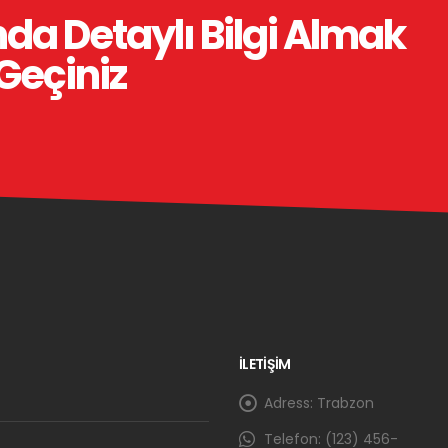
da Detaylı Bilgi Almak
 Geçiniz
İLETİŞİM
Adress:
Trabzon
Telefon:
(123) 456-