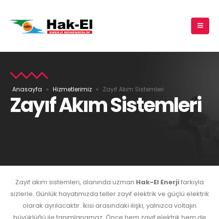
Anasayfa
»
Hizmetlerimiz
»
Zayıf Akım Sistemleri
Zayıf Akım Sistemleri
Zayıf akım sistemleri, alanında uzman
Hak-El Enerji
farkıyla
sizlerle. Günlük hayatımızda teller zayıf elektrik ve güçlü elektrik
olarak ayrılacaktır. İkisi arasındaki ilişki, yalnızca voltajın
büyüklüğü ile tanımlanamaz. Önce hem zayıf elektrik hem de